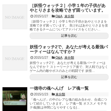
［妖怪ウォッチ２］小学１年の子供があ
やとりさまを攻略できず困っています。
2015/1/27
Q&A
,
未分類
［妖怪ウォッチ２］小学１年の子供があやとりさまを
攻略できず困っています。 良ければあやとりさまを攻
略できるチームについてアドバイスをください...
記事を読む
妖怪ウォッチ2で、あなたが考える最強パ
ーティーはなんですか？
2015/1/27
Q&A
,
未分類
妖怪ウォッチ2で、あなたが考える最強パーティーは
なんですか？ ストーリークリア後で、対人戦ではなく
ゲーム内の敵やボスのみとの戦闘です 妖怪...
記事を読む
一徳寺の魂へんげ レア魂一覧
2015/1/23
未分類
「魂へんげ」の中のレアな魂の組み合わせ、合成につ
いて紹介していきます。 レア魂一覧 オススメ モテモ
テ魂(敵は仲間になりやすくなる)...