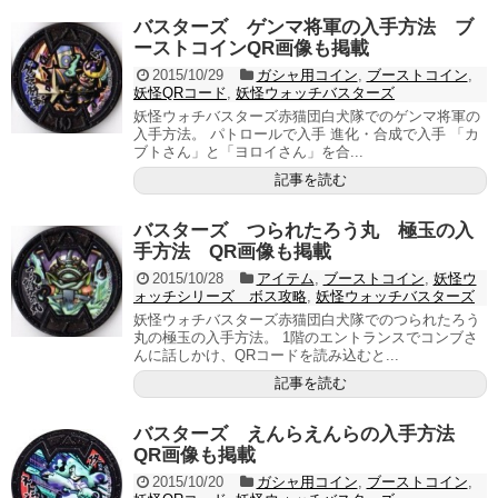
バスターズ ゲンマ将軍の入手方法 ブ
ーストコインQR画像も掲載
2015/10/29
ガシャ用コイン
,
ブーストコイン
,
妖怪QRコード
,
妖怪ウォッチバスターズ
妖怪ウォチバスターズ赤猫団白犬隊でのゲンマ将軍の
入手方法。 パトロールで入手 進化・合成で入手 「カ
ブトさん」と「ヨロイさん」を合...
記事を読む
バスターズ つられたろう丸 極玉の入
手方法 QR画像も掲載
2015/10/28
アイテム
,
ブーストコイン
,
妖怪ウ
ォッチシリーズ ボス攻略
,
妖怪ウォッチバスターズ
妖怪ウォチバスターズ赤猫団白犬隊でのつられたろう
丸の極玉の入手方法。 1階のエントランスでコンブさ
んに話しかけ、QRコードを読み込むと...
記事を読む
バスターズ えんらえんらの入手方法
QR画像も掲載
2015/10/20
ガシャ用コイン
,
ブーストコイン
,