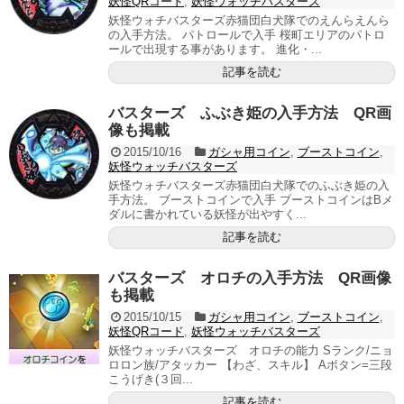
妖怪QRコード
,
妖怪ウォッチバスターズ
妖怪ウォチバスターズ赤猫団白犬隊でのえんらえんら
の入手方法。 パトロールで入手 桜町エリアのパトロ
ールで出現する事があります。 進化・...
記事を読む
バスターズ ふぶき姫の入手方法 QR画
像も掲載
2015/10/16
ガシャ用コイン
,
ブーストコイン
,
妖怪ウォッチバスターズ
妖怪ウォチバスターズ赤猫団白犬隊でのふぶき姫の入
手方法。 ブーストコインで入手 ブーストコインはBメ
ダルに書かれている妖怪が出やすく...
記事を読む
バスターズ オロチの入手方法 QR画像
も掲載
2015/10/15
ガシャ用コイン
,
ブーストコイン
,
妖怪QRコード
,
妖怪ウォッチバスターズ
妖怪ウォッチバスターズ オロチの能力 Sランク/ニョ
ロロン族/アタッカー 【わざ、スキル】 Aボタン=三段
こうげき(３回...
記事を読む