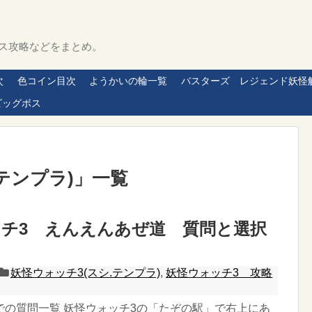
ス攻略などをまとめ。
次
色コイン目次
ようかいの輪一覧
バスターズ レジェンド妖怪
ビッグボス
テンプラ)
」
一覧
チ3 えんえんあぜ道 質問と選択
妖怪ウォッチ3(スシ.テンプラ)
,
妖怪ウォッチ3 攻略
での質問一覧 妖怪ウォッチ3の「たぞの駅」で右上にあ