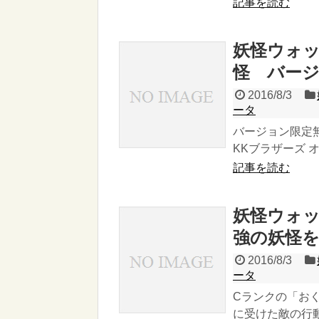
記事を読む
妖怪ウォッ
怪 バー
2016/8/3
ータ
バージョン限定無
KKブラザーズ オ
記事を読む
妖怪ウォッ
強の妖怪を
2016/8/3
ータ
Cランクの「お
に受けた敵の行動