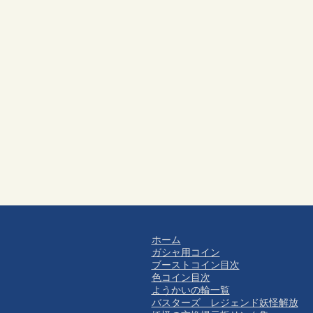
ホーム
ガシャ用コイン
ブーストコイン目次
色コイン目次
ようかいの輪一覧
バスターズ レジェンド妖怪解放