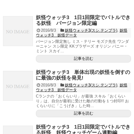
妖怪ウォッチ3 1日1回限定でバトルでき
る妖怪 バージョン限定編
2016/8/3
妖怪ウォッチ3(スシ.テンプラ)
,
妖怪
ウォッチ3 妖怪データ
バージョン限定無し ミス・テリー モズク先生 ワンダ
ーニャン スシ限定 KKブラザーズ オリジン バニー・
ミント スカイ...
記事を読む
妖怪ウォッチ3 単体出現の妖怪を倒すの
に最強の妖怪を発見!
2016/8/3
妖怪ウォッチ3(スシ.テンプラ)
,
妖怪
ウォッチ3 妖怪データ
Cランクの「おくらいり」が最強 スキル「おくらい
り」は、自分が最初に受けた敵の行動を１つ封印!! お
くらいりに「こうげき」した時...
記事を読む
妖怪ウォッチ3 1日1回限定でバトルでき
る妖怪 妖怪ウォッチゲーム連動編