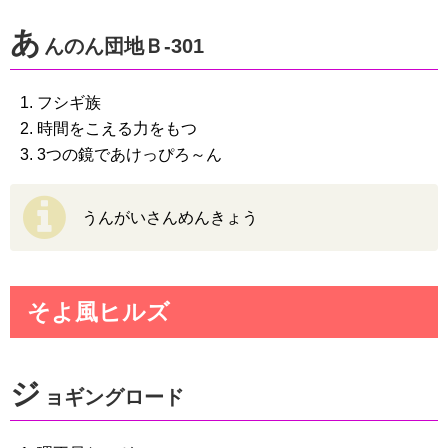
あ
んのん団地Ｂ-301
フシギ族
時間をこえる力をもつ
3つの鏡であけっぴろ～ん
うんがいさんめんきょう
そよ風ヒルズ
ジ
ョギングロード