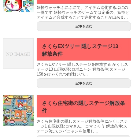
妖怪ウォッチぷにぷにで、アイテム進化するぷにの
一覧です 妖怪ウォッチのゲームでは定番の、妖怪と
アイテムと合成することで進化することが出来ま...
記事を読む
さくらEXツリー 隠しステージ13
解放条件
さくらEXツリー 隠しステージを解放する かくしス
テージ13 出現妖怪:ロボニャン 解放条件:ステージ
158をひゃくれつ肉球(ジバ...
記事を読む
さくら住宅街の隠しステージ解放条
件
さくら住宅街の隠しステージ解放条件 □かくしステ
ージ1 出現妖怪:コマさん、コマじろう 解放条件:ス
テージ9にてジバニャンを使用し...