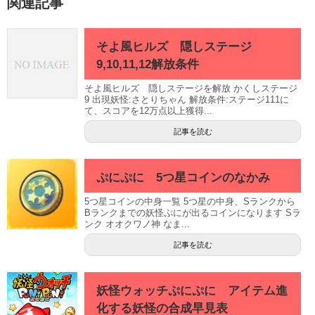
関連記事
そよ風ヒルズ 隠しステージ
9,10,11,12解放条件
そよ風ヒルズ 隠しステージを解放 かくしステージ
9 出現妖怪:さとりちゃん 解放条件:ステージ111に
て、スコアを12万点以上獲得...
記事を読む
ぷにぷに 5つ星コインのなかみ
5つ星コインの中身一覧 5つ星の中身、Sランクから
Bランクまでの妖怪ぷにが出るコインになります Sラ
ンク オオクワノ神 なま...
記事を読む
妖怪ウォッチぷにぷに アイテム進
化する妖怪の合成早見表