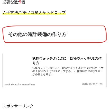
必要な数:
5
個
入手方法:ツチノコ星人からドロップ
その他の時計装備の作り方
妖怪ウォッチぷにぷに 妖怪ウォッチU2の作
り方
妖怪ウォッチぷにぷに 妖怪ウォッチU2に必要な部品 「女
の子妖怪のHPが10%アップする。」 作成時に7500yマネー
が必要となりま...
2016-10-31 11:20
youkaiwatch.canawell.net
スポンサーリンク