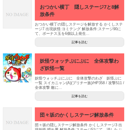
おつかい横丁 隠しステージ7と8解
放条件
おつかい横丁の隠しステージを解放する かくしステ
ージ7 出現妖怪:ヨミテング 解放条件:ステージ90に
て、ボーナス玉を6個以上発生...
記事を読む
妖怪ウォッチぷにぷに 全体攻撃わ
ざ妖怪一覧
妖怪ウォッチぷにぷに 全体攻撃のわざ 妖怪ぷに
一覧 スイカニャン(A)(プリチー族)/HP358 / 攻撃511 /
全体攻撃 敵に...
記事を読む
団々坂のかくしステージ解放条件
団々坂の隠しステージ解放条件 かくしステージ3 出
現妖怪:晴れ男 解放条件:ステージ51にて、消したぷ