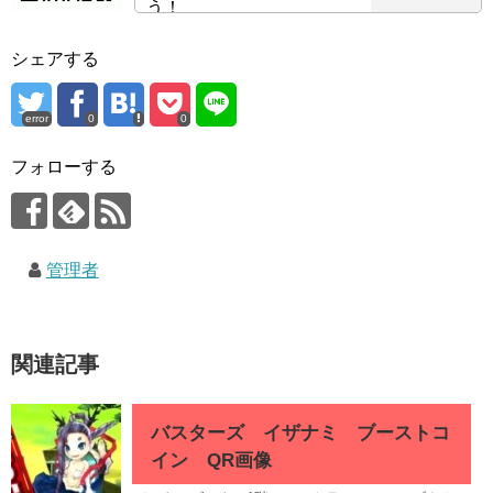
う！
シェアする
error
0
0
フォローする
管理者
関連記事
バスターズ イザナミ ブーストコ
イン QR画像