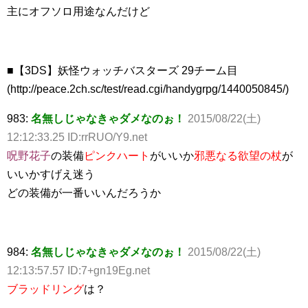
主にオフソロ用途なんだけど
■【3DS】妖怪ウォッチバスターズ 29チーム目
(http://peace.2ch.sc/test/read.cgi/handygrpg/1440050845/)
983:
名無しじゃなきゃダメなのぉ！
2015/08/22(土)
12:12:33.25 ID:rrRUO/Y9.net
呪野花子
の装備
ピンクハート
がいいか
邪悪なる欲望の杖
が
いいかすげえ迷う
どの装備が一番いいんだろうか
984:
名無しじゃなきゃダメなのぉ！
2015/08/22(土)
12:13:57.57 ID:7+gn19Eg.net
ブラッドリング
は？