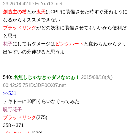
23:26:14.42 ID:EcYra13r.net
創造主の杖
とか
鬼天
はCPUに装備させた時すぐ死ぬように
なるからオススメできない
ブラッドリング
がどの妖術に装備させてもいいから便利だ
と思う
花子
にしてもダメージは
ピンクハート
と変わらんからクリ
出やすいの分伸びると思うよ
540:
名無しじゃなきゃダメなのぉ！
2015/08/18(火)
00:42:25.75 ID:3DP0OXf7.net
>>531
テキトーに10回くらいなぐってみた
呪野花子
ブラッドリング
(275)
358～371