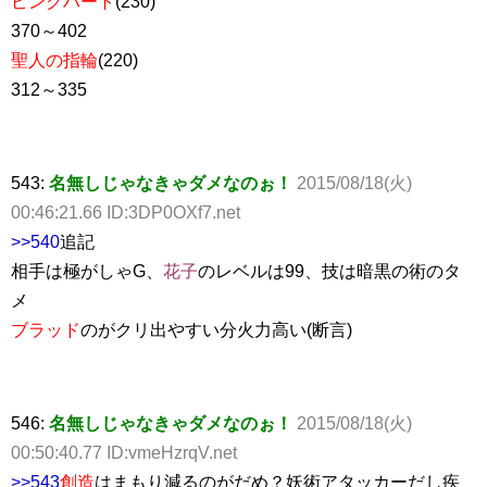
ピンクハート
(230)
370～402
聖人の指輪
(220)
312～335
543:
名無しじゃなきゃダメなのぉ！
2015/08/18(火)
00:46:21.66 ID:3DP0OXf7.net
>>540
追記
相手は極がしゃG、
花子
のレベルは99、技は暗黒の術のタ
メ
ブラッド
のがクリ出やすい分火力高い(断言)
546:
名無しじゃなきゃダメなのぉ！
2015/08/18(火)
00:50:40.77 ID:vmeHzrqV.net
>>543
創造
はまもり減るのがだめ？妖術アタッカーだし疾