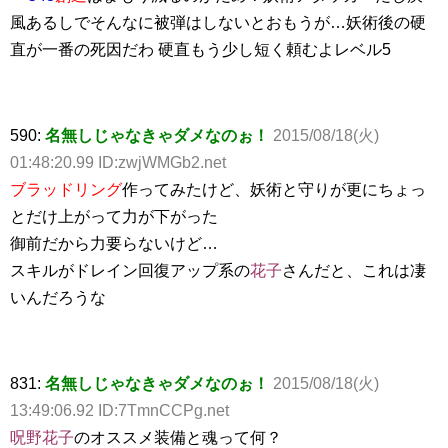
風あるしでそんなに被弾はしないとおもうが…妖術後の硬
直が一番の死因だわ 硬直もう少し短く頼むよレベル5
590:
名無しじゃなきゃダメなのぉ！
2015/08/18(火)
01:48:20.99 ID:zwjWMGb2.net
ブラッドリング
作ってみたけど、妖術と守りが更にちょっ
とだけ上がって力が下がった
御前だから力要らないけど…
スキルがドレイン回復アップ系の
花子
さんだと、これは凄
いんだろうな
831:
名無しじゃなきゃダメなのぉ！
2015/08/18(火)
13:49:06.92 ID:7TmnCCPg.net
呪野花子
のオススメ装備と魂って何？