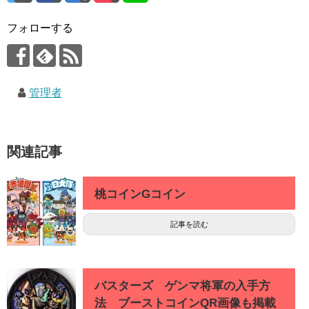
フォローする
管理者
関連記事
桃コインGコイン
記事を読む
バスターズ ゲンマ将軍の入手方
法 ブーストコインQR画像も掲載