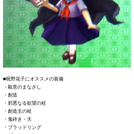
■呪野花子にオススメの装備
・殺意のまなざし
・創造
・邪悪なる欲望の杖
・創造主の杖
・鬼砕き・天
・ブラッドリング