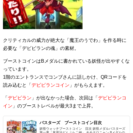
クリティカルの威力が絶大な「魔王のうでわ」を作る時に
必要な「デビビランの魂」の素材。
ブーストコインはBメダルに書かれている妖怪が出やすくな
っています。
1階のエントランスでコンブさんに話しかけ、QRコードを
読み込むと「
デビビランコイン
」がもらえます。
「
デビビラン
」が出なかった場合、次回は「
デビビランコ
イン
」のブーストレベルが最大3まで上昇。
バスターズ ブーストコイン目次
妖怪ウォッチブーストコイン 目次 妖怪メダルバスターズ
第一幕「鬼退治どんぶらこ編」 モモタロニャン Bメダルの