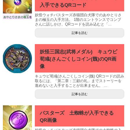
入手できるQRコード
妖怪ウォチバスターズ赤猫団白犬隊でのあやとりさ
まの極玉の入手方法。 1階のエントランスでコンブ
さんに話しかけ、QRコードを読み込むと「...
記事を読む
妖怪三国志(武将メダル) キュウビ
荀彧(さんごくしコイン(魏)のQR画
像
キュウビ荀彧(さんごくしコイン(魏) QRコードの読み
取るには、「第二章：三顧の礼」までストーリーを
進めないと入手することが出来ません。 ...
記事を読む
バスターズ 土蜘蛛が入手できる
QR画像