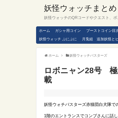
妖怪ウォッチまとめ
妖怪ウォッチのQRコードやクエスト、ボ
ホーム
ガシャ用コイン
ブーストコイン目
妖怪ウォッチ ぷにぷに
月兎組 追加妖怪と
ホーム
妖怪ウォッチバスターズ
ロボニャン28号 
載
妖怪ウォチバスターズ赤猫団白犬隊で
1階のエントランスでコンブさんに話し