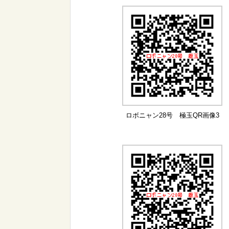
ロボニャン28号 極玉QR画像3