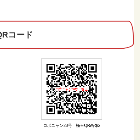
QRコード
ロボニャン28号 極玉QR画像2