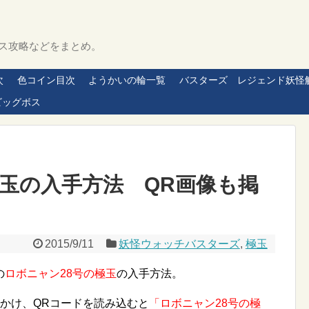
ス攻略などをまとめ。
次
色コイン目次
ようかいの輪一覧
バスターズ レジェンド妖怪
ビッグボス
極玉の入手方法 QR画像も掲
2015/9/11
妖怪ウォッチバスターズ
,
極玉
の
ロボニャン28号の極玉
の入手方法。
かけ、QRコードを読み込むと
「ロボニャン28号の極