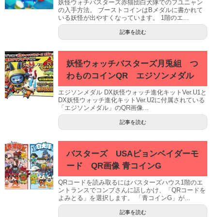
妖怪ウォチバスターズ赤猫団白犬隊でのフユニャン
の入手方法。 ブーストコインはBメダルに書かれて
いる妖怪が出やすくなっています。 1階のエ...
記事を読む
妖怪ウォッチバスターズ月兎組 つ
わものコインQR エジソンメダル
エジソンメダル DX妖怪ウォッチ進化キットVer.U1と
DX妖怪ウォッチ進化キットVer.U2に付属されている
「エジソンメダル」のQR画像...
記事を読む
バスターズ USAピョンベイダーモ
ード QR画像 青コインG
QRコードを読み取るにはバスターズハウス1階のエ
ントランスでコンブさんに話しかけ、「QRコードを
よみとる」を選択します。 「青コインG」が...
記事を読む