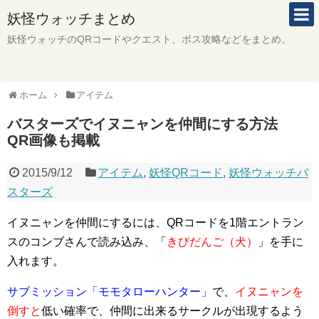
妖怪ウォッチまとめ
妖怪ウォッチのQRコードやクエスト、ボス攻略などをまとめ。
ホーム
アイテム
バスターズでイヌニャンを仲間にする方法
QR画像も掲載
2015/9/12
アイテム
,
妖怪QRコード
,
妖怪ウォッチバ
スターズ
イヌニャンを仲間にするには、QRコードを1階エントラン
スのコンブさんで読み込み、「
きびだんご（犬）
」を手に
入れます。
サブミッション「モモタローハンター」
で、
イヌニャンを
倒すと
低い確率で、仲間に出来るサークルが出現するよう