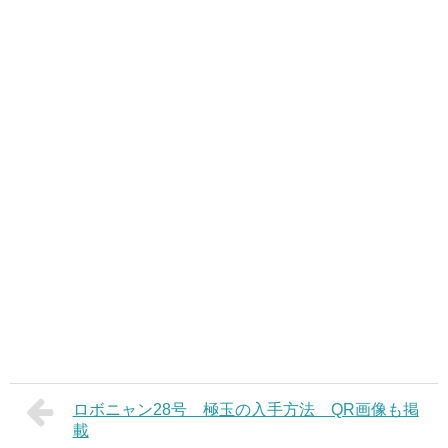
ロボニャン28号 極玉の入手方法 QR画像も掲
載