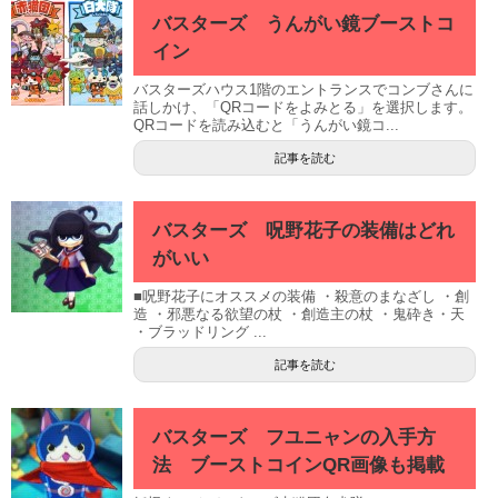
バスターズ うんがい鏡ブーストコ
イン
バスターズハウス1階のエントランスでコンブさんに
話しかけ、「QRコードをよみとる」を選択します。
QRコードを読み込むと「うんがい鏡コ...
記事を読む
バスターズ 呪野花子の装備はどれ
がいい
■呪野花子にオススメの装備 ・殺意のまなざし ・創
造 ・邪悪なる欲望の杖 ・創造主の杖 ・鬼砕き・天
・ブラッドリング ...
記事を読む
バスターズ フユニャンの入手方
法 ブーストコインQR画像も掲載