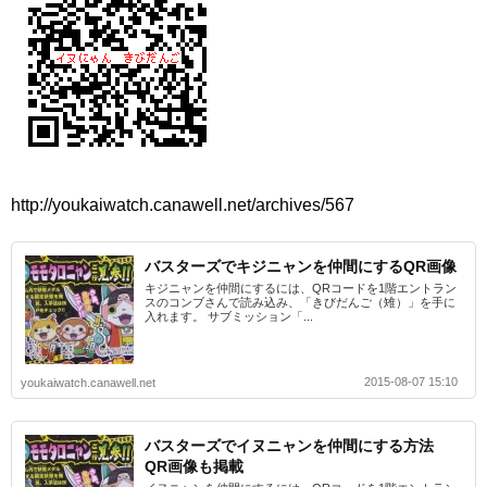
http://youkaiwatch.canawell.net/archives/567
バスターズでキジニャンを仲間にするQR画像
キジニャンを仲間にするには、QRコードを1階エントラン
スのコンブさんで読み込み、「きびだんご（雉）」を手に
入れます。 サブミッション「...
2015-08-07 15:10
youkaiwatch.canawell.net
バスターズでイヌニャンを仲間にする方法
QR画像も掲載