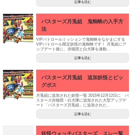
記事を読む
バスターズ月兎組 鬼蜘蛛の入手方
法
VIPパトロールミッションで鬼蜘蛛をなかまにする
VIPパトロール限定妖怪の鬼蜘蛛です！ 月兎組にア
ップデート後に、赤猫団と白犬隊を連動...
記事を読む
バスターズ月兎組 追加妖怪とビッ
グボス
月兎組に追加された妖怪一覧 2015年12月12日に バ
スターズ赤猫団・白犬隊に追加された大型アップデ
ート「バスターズ月兎組」に追加された...
記事を読む
妖怪ウォッチバスターズ スレ一覧