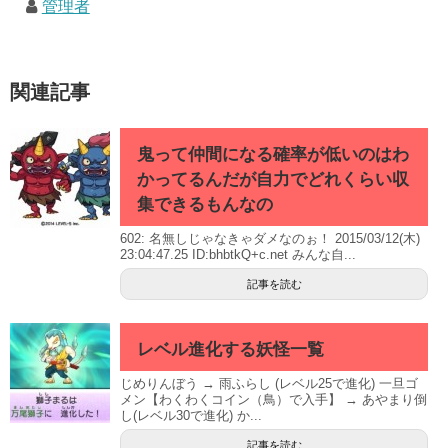
管理者
関連記事
鬼って仲間になる確率が低いのはわ
かってるんだが自力でどれくらい収
集できるもんなの
602: 名無しじゃなきゃダメなのぉ！ 2015/03/12(木)
23:04:47.25 ID:bhbtkQ+c.net みんな自...
記事を読む
レベル進化する妖怪一覧
じめりんぼう → 雨ふらし (レベル25で進化) 一旦ゴ
メン【わくわくコイン（鳥）で入手】 → あやまり倒
し(レベル30で進化) か...
記事を読む