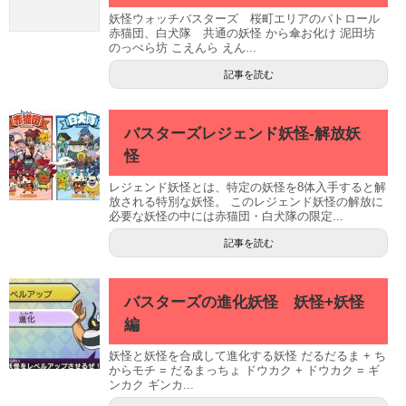
妖怪ウォッチバスターズ 桜町エリアのパトロール
赤猫団、白犬隊 共通の妖怪 から傘お化け 泥田坊
のっぺら坊 こえんら えん...
記事を読む
バスターズレジェンド妖怪-解放妖
怪
レジェンド妖怪とは、特定の妖怪を8体入手すると解
放される特別な妖怪。 このレジェンド妖怪の解放に
必要な妖怪の中には赤猫団・白犬隊の限定...
記事を読む
バスターズの進化妖怪 妖怪+妖怪
編
妖怪と妖怪を合成して進化する妖怪 だるだるま + ち
からモチ = だるまっちょ ドウカク + ドウカク = ギ
ンカク ギンカ...