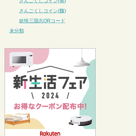
さんごくしコイン(蜀)
さんごくしコイン(魏)
妖怪三国志QRコード
未分類