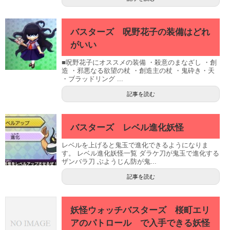
バスターズ 呪野花子の装備はどれ
がいい
■呪野花子にオススメの装備 ・殺意のまなざし ・創
造 ・邪悪なる欲望の杖 ・創造主の杖 ・鬼砕き・天
・ブラッドリング ...
記事を読む
バスターズ レベル進化妖怪
レベルを上げると鬼玉で進化できるようになりま
す。 レベル進化妖怪一覧 ダラケ刀が鬼玉で進化する
ザンバラ刀 ぶようじん防が鬼...
記事を読む
妖怪ウォッチバスターズ 桜町エリ
アのパトロール で入手できる妖怪