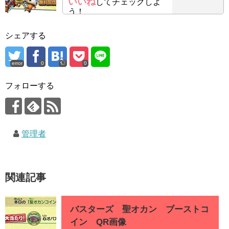
いいね
してチェックしよ
う！
シェアする
error
0
0
フォローする
管理者
関連記事
バスターズ 聖オカン ブーストコ
イン QR画像