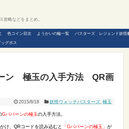
ス攻略などをまとめ。
次
色コイン目次
ようかいの輪一覧
バスターズ レジェンド妖怪
ビッグボス
ーン 極玉の入手方法 QR画
2015/8/18
妖怪ウォッチバスターズ
,
極玉
の
Gババーンの極玉
の入手方法。
かけ、QRコードを読み込むと
「Gババーンの極玉」
が