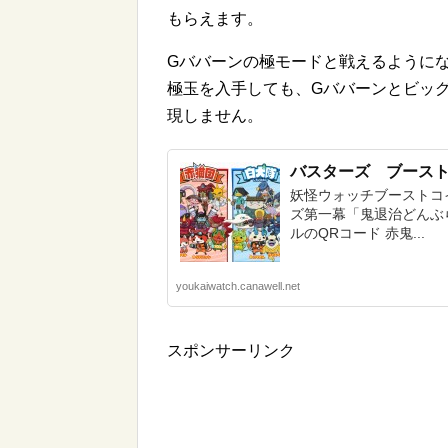
もらえます。
Gババーンの極モードと戦えるように
極玉を入手しても、Gババーンとビッ
現しません。
バスターズ ブース
妖怪ウォッチブーストコ
ズ第一幕「鬼退治どんぶら
ルのQRコード 赤鬼...
youkaiwatch.canawell.net
スポンサーリンク