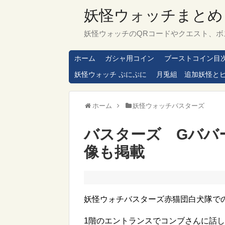
妖怪ウォッチまとめ
妖怪ウォッチのQRコードやクエスト、ボ
ホーム
ガシャ用コイン
ブーストコイン目
妖怪ウォッチ ぷにぷに
月兎組 追加妖怪と
ホーム
妖怪ウォッチバスターズ
バスターズ Gババ
像も掲載
妖怪ウォチバスターズ赤猫団白犬隊で
1階のエントランスでコンブさんに話し