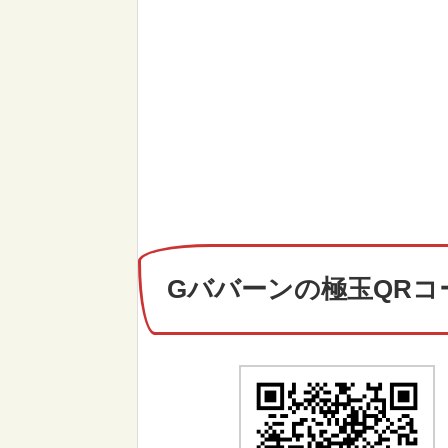
Gババーンの極玉QRコ