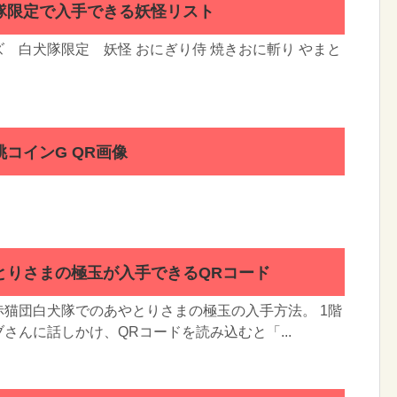
隊限定で入手できる妖怪リスト
 白犬隊限定 妖怪 おにぎり侍 焼きおに斬り やまと
コインG QR画像
とりさまの極玉が入手できるQRコード
猫団白犬隊でのあやとりさまの極玉の入手方法。 1階
さんに話しかけ、QRコードを読み込むと「...