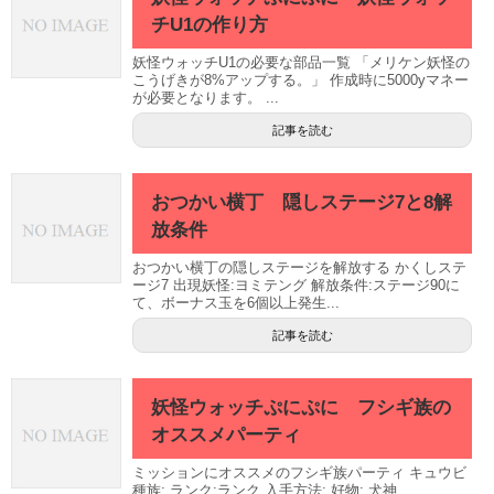
チU1の作り方
妖怪ウォッチU1の必要な部品一覧 「メリケン妖怪の
こうげきが8%アップする。」 作成時に5000yマネー
が必要となります。 ...
記事を読む
おつかい横丁 隠しステージ7と8解
放条件
おつかい横丁の隠しステージを解放する かくしステ
ージ7 出現妖怪:ヨミテング 解放条件:ステージ90に
て、ボーナス玉を6個以上発生...
記事を読む
妖怪ウォッチぷにぷに フシギ族の
オススメパーティ
ミッションにオススメのフシギ族パーティ キュウビ
種族: ランク:ランク 入手方法: 好物: 犬神 ...