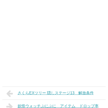
さくらEXツリー 隠しステージ13 解放条件
妖怪ウォッチぷにぷに アイテム ドロップ率