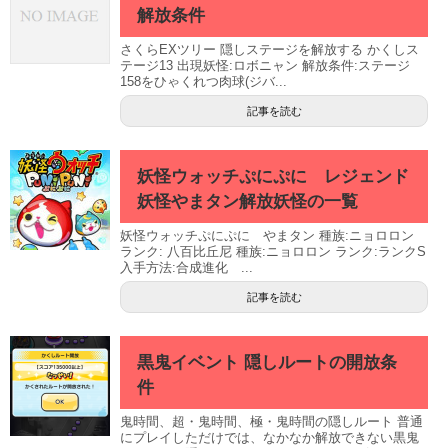
解放条件
さくらEXツリー 隠しステージを解放する かくしス
テージ13 出現妖怪:ロボニャン 解放条件:ステージ
158をひゃくれつ肉球(ジバ...
記事を読む
妖怪ウォッチぷにぷに レジェンド
妖怪やまタン解放妖怪の一覧
妖怪ウォッチぷにぷに やまタン 種族:ニョロロン
ランク: 八百比丘尼 種族:ニョロロン ランク:ランクS
入手方法:合成進化 ...
記事を読む
黒鬼イベント 隠しルートの開放条
件
鬼時間、超・鬼時間、極・鬼時間の隠しルート 普通
にプレイしただけでは、なかなか解放できない黒鬼