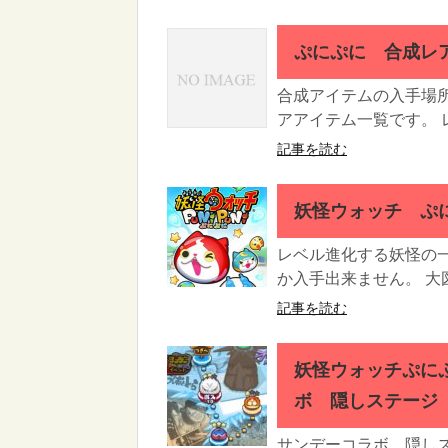
ぷにぷに 合成レ
合成アイテムの入手場
アアイテム一覧です。 
記事を読む
妖怪ウォッチ ぷ
レベル進化する妖怪の
か入手出来ません。 大
記事を読む
妖怪ウォッチぷに
ボ 隠しステージ
サンデーコラボ 隠しス