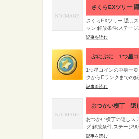
さくらEXツリー 
さくらEXツリー 隠しス
ャン 解放条件:ステージ1
記事を読む
ぷにぷに 1つ星
1つ星コインの中身一覧
クからEランクまでの妖怪
記事を読む
おつかい横丁 隠
おつかい横丁の隠しステ
グ 解放条件:ステージ9
記事を読む