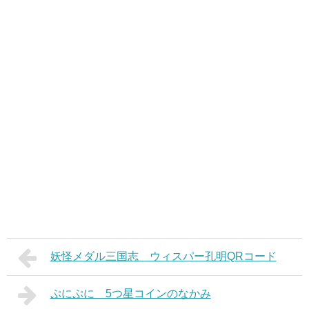
妖怪メダル三国志 ウィスパー孔明QRコード
ぷにぷに 5つ星コインのなかみ