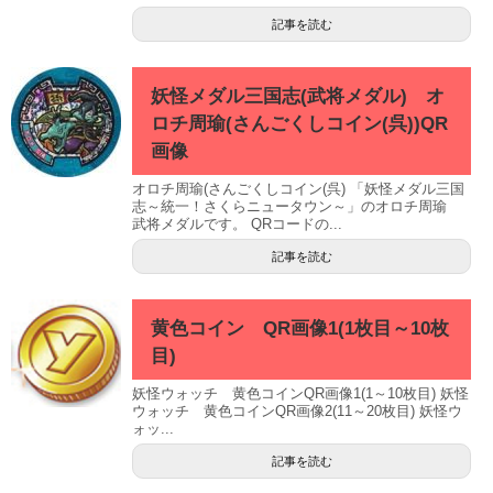
記事を読む
妖怪メダル三国志(武将メダル) オ
ロチ周瑜(さんごくしコイン(呉))QR
画像
オロチ周瑜(さんごくしコイン(呉) 「妖怪メダル三国
志～統一！さくらニュータウン～」のオロチ周瑜
武将メダルです。 QRコードの...
記事を読む
黄色コイン QR画像1(1枚目～10枚
目)
妖怪ウォッチ 黄色コインQR画像1(1～10枚目) 妖怪
ウォッチ 黄色コインQR画像2(11～20枚目) 妖怪ウ
ォッ...
記事を読む