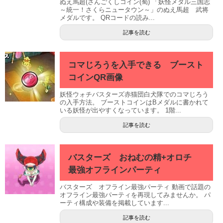
ぬえ馬超(さんごくしコイン(蜀) 「妖怪メダル三国志
～統一！さくらニュータウン～」のぬえ馬超 武将
メダルです。 QRコードの読み...
記事を読む
コマじろうを入手できる ブースト
コインQR画像
妖怪ウォチバスターズ赤猫団白犬隊でのコマじろう
の入手方法。 ブーストコインはBメダルに書かれて
いる妖怪が出やすくなっています。 1階...
記事を読む
バスターズ おねむの精+オロチ
最強オフラインパーティ
バスターズ オフライン最強パーティ 動画で話題の
オフライン最強パーティを再現してみませんか。 パ
ーティ構成や装備を掲載しています...
記事を読む