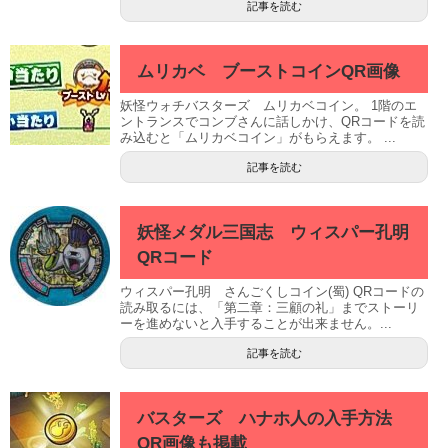
記事を読む
ムリカベ ブーストコインQR画像
妖怪ウォチバスターズ ムリカベコイン。 1階のエ
ントランスでコンブさんに話しかけ、QRコードを読
み込むと「ムリカベコイン」がもらえます。 ...
記事を読む
妖怪メダル三国志 ウィスパー孔明
QRコード
ウィスパー孔明 さんごくしコイン(蜀) QRコードの
読み取るには、「第二章：三顧の礼」までストーリ
ーを進めないと入手することが出来ません。...
記事を読む
バスターズ ハナホ人の入手方法
QR画像も掲載