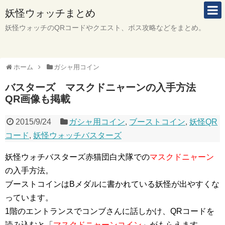
妖怪ウォッチまとめ
妖怪ウォッチのQRコードやクエスト、ボス攻略などをまとめ。
ホーム
ガシャ用コイン
バスターズ マスクドニャーンの入手方法
QR画像も掲載
2015/9/24
ガシャ用コイン
,
ブーストコイン
,
妖怪QR
コード
,
妖怪ウォッチバスターズ
妖怪ウォチバスターズ赤猫団白犬隊での
マスクドニャーン
の入手方法。
ブーストコインはBメダルに書かれている妖怪が出やすくな
っています。
1階のエントランスでコンブさんに話しかけ、QRコードを
読み込むと「
マスクドニャーンコイン
」がもらえます。