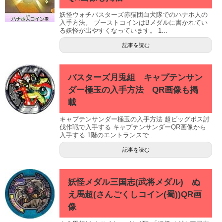
妖怪ウォチバスターズ赤猫団白犬隊でのハナホ人の
入手方法。 ブーストコインはBメダルに書かれてい
る妖怪が出やすくなっています。 1...
記事を読む
バスターズ月兎組 キャプテンサン
ダー極玉の入手方法 QR画像も掲
載
キャプテンサンダー極玉の入手方法 超ビッグボス討
伐作戦で入手する キャプテンサンダーQR画像から
入手する 1階のエントランスで...
記事を読む
妖怪メダル三国志(武将メダル) ぬ
え馬超(さんごくしコイン(蜀))QR画
像