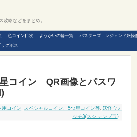
ス攻略などをまとめ。
次
色コイン目次
ようかいの輪一覧
バスターズ レジェンド妖怪
ビッグボス
つ星コイン QR画像とパスワ
)
ャ用コイン
,
スペシャルコイン、5つ星コイン等
,
妖怪ウォ
ッチ3(スシ.テンプラ)