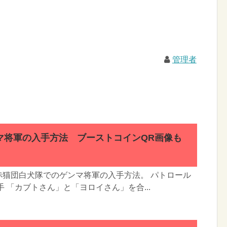
管理者
マ将軍の入手方法 ブーストコインQR画像も
赤猫団白犬隊でのゲンマ将軍の入手方法。 パトロール
 「カブトさん」と「ヨロイさん」を合...