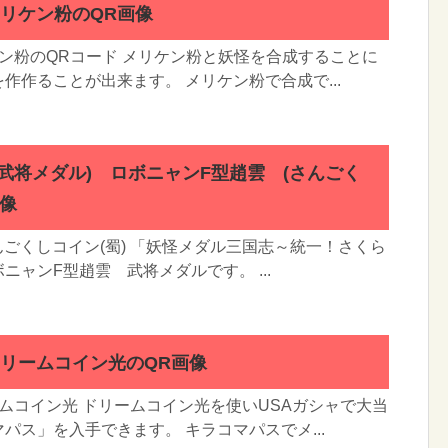
リケン粉のQR画像
ン粉のQRコード メリケン粉と妖怪を合成することに
作作ることが出来ます。 メリケン粉で合成で...
武将メダル) ロボニャンF型趙雲 (さんごく
画像
んごくしコイン(蜀) 「妖怪メダル三国志～統一！さくら
ニャンF型趙雲 武将メダルです。 ...
ドリームコイン光のQR画像
ムコイン光 ドリームコイン光を使いUSAガシャで大当
パス」を入手できます。 キラコマパスでメ...