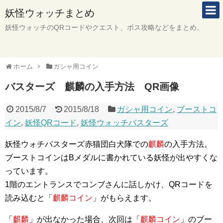
妖怪ウォッチまとめ
妖怪ウォッチのQRコードやクエスト、ボス攻略などをまとめ。
ホーム
ガシャ用コイン
バスターズ 麒麟の入手方法 QR画像
2015/8/7
2015/8/18
ガシャ用コイン
,
ブーストコ
イン
,
妖怪QRコード
,
妖怪ウォッチバスターズ
妖怪ウォチバスターズ赤猫団白犬隊での
麒麟
の入手方法。
ブーストコインはBメダルに書かれている妖怪が出やすくな
っています。
1階のエントランスでコンブさんに話しかけ、QRコードを
読み込むと「
麒麟コイン
」がもらえます。
「
麒麟
」が出なかった場合、次回は「
麒麟コイン
」のブー