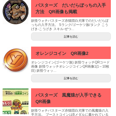
バスターズ だいだらぼっちの入手
方法 QR画像も掲載
妖怪ウォチバスターズ赤猫団白犬隊でのだいだらぼ
っちの入手方法。 Sランク/ゴーケツ族/タンク こう
げき-こうげき スキル-ぜつ...
記事を読む
オレンジコイン QR画像2
オレンジコイン(ゴーケツ族) 妖怪ウォッチQRコード
画像 妖怪ウォッチオレンジコインQR画像1(1～10枚
目) 妖怪ウォッ...
記事を読む
バスターズ 風魔猿が入手できる
QR画像
妖怪ウォチバスターズ赤猫団白犬隊での風魔猿の入
手方法。 ブーストコインはBメダルに書かれている