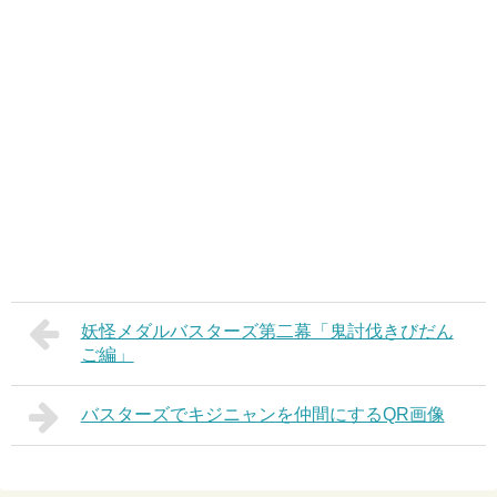
妖怪メダルバスターズ第二幕「鬼討伐きびだん
ご編」
バスターズでキジニャンを仲間にするQR画像