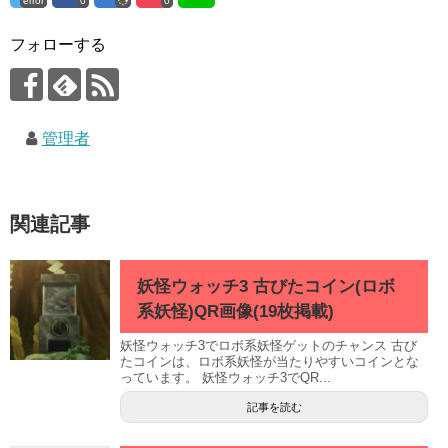
error
0
0
フォローする
管理者
関連記事
妖怪ウォッチ3 古びたコイン(ロボ
系妖怪)QR画像(19枚掲載)
妖怪ウォッチ3でロボ系妖怪ゲットのチャンス 古び
たコインは、ロボ系妖怪が当たりやすいコインとな
っています。 妖怪ウォッチ3でQR...
記事を読む