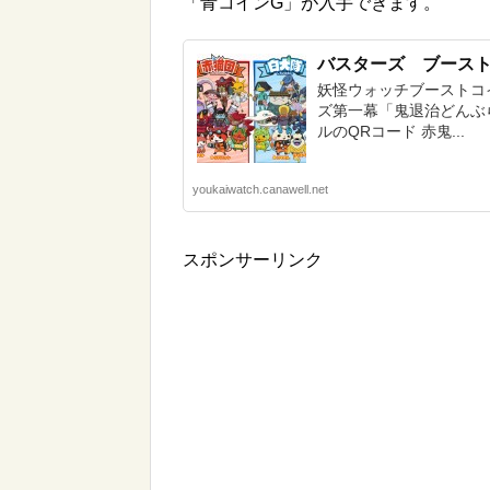
「青コインG」が入手できます。
バスターズ ブース
妖怪ウォッチブーストコ
ズ第一幕「鬼退治どんぶら
ルのQRコード 赤鬼...
youkaiwatch.canawell.net
スポンサーリンク