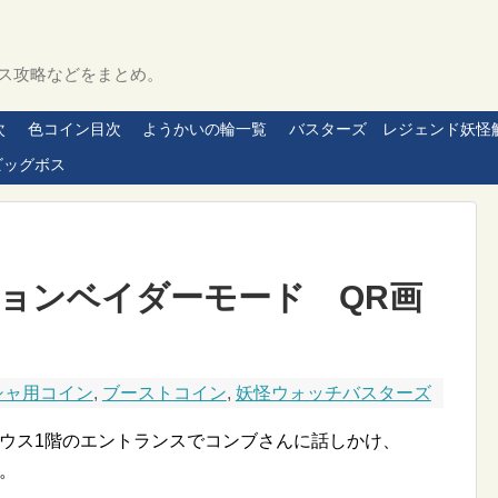
ス攻略などをまとめ。
次
色コイン目次
ようかいの輪一覧
バスターズ レジェンド妖怪
ビッグボス
ピョンベイダーモード QR画
シャ用コイン
,
ブーストコイン
,
妖怪ウォッチバスターズ
ハウス1階のエントランスでコンブさんに話しかけ、
。