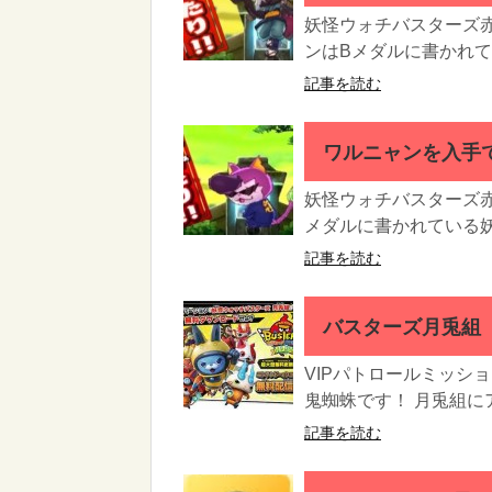
妖怪ウォチバスターズ
ンはBメダルに書かれてい
記事を読む
ワルニャンを入手で
妖怪ウォチバスターズ赤
メダルに書かれている妖
記事を読む
バスターズ月兎組
VIPパトロールミッシ
鬼蜘蛛です！ 月兎組に
記事を読む