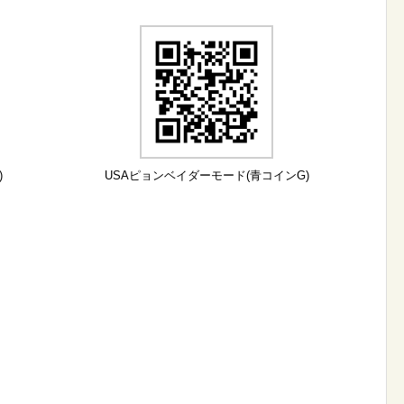
)
USAピョンベイダーモード(青コインG)