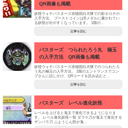
QR画像も掲載
妖怪ウォチバスターズ赤猫団白犬隊での影オロチの
入手方法。 ブーストコインはBメダルに書かれてい
る妖怪が出やすくなっています。 1階の...
記事を読む
バスターズ つられたろう丸 極玉
の入手方法 QR画像も掲載
妖怪ウォチバスターズ赤猫団白犬隊でのつられたろ
う丸の極玉の入手方法。 1階のエントランスでコン
ブさんに話しかけ、QRコードを読み込むと...
記事を読む
バスターズ レベル進化妖怪
レベルを上げると鬼玉で進化できるようになりま
す。 レベル進化妖怪一覧 ダラケ刀が鬼玉で進化する
ザンバラ刀 ぶようじん防が鬼...