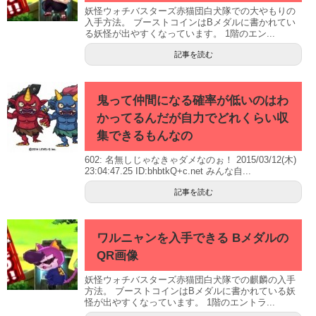
妖怪ウォチバスターズ赤猫団白犬隊での大やもりの
入手方法。 ブーストコインはBメダルに書かれてい
る妖怪が出やすくなっています。 1階のエン...
記事を読む
鬼って仲間になる確率が低いのはわ
かってるんだが自力でどれくらい収
集できるもんなの
602: 名無しじゃなきゃダメなのぉ！ 2015/03/12(木)
23:04:47.25 ID:bhbtkQ+c.net みんな自...
記事を読む
ワルニャンを入手できる Bメダルの
QR画像
妖怪ウォチバスターズ赤猫団白犬隊での麒麟の入手
方法。 ブーストコインはBメダルに書かれている妖
怪が出やすくなっています。 1階のエントラ...