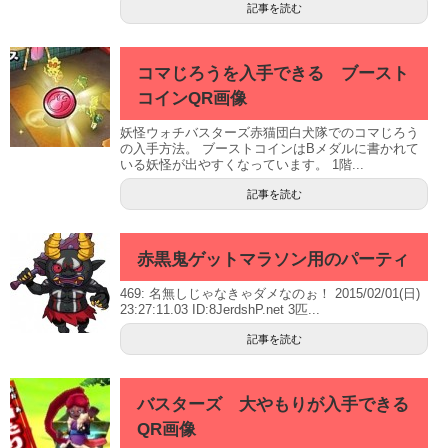
記事を読む
コマじろうを入手できる ブースト
コインQR画像
妖怪ウォチバスターズ赤猫団白犬隊でのコマじろう
の入手方法。 ブーストコインはBメダルに書かれて
いる妖怪が出やすくなっています。 1階...
記事を読む
赤黒鬼ゲットマラソン用のパーティ
469: 名無しじゃなきゃダメなのぉ！ 2015/02/01(日)
23:27:11.03 ID:8JerdshP.net 3匹...
記事を読む
バスターズ 大やもりが入手できる
QR画像