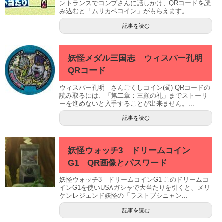
ントランスでコンブさんに話しかけ、QRコードを読
み込むと「ムリカベコイン」がもらえます。 ...
記事を読む
妖怪メダル三国志 ウィスパー孔明
QRコード
ウィスパー孔明 さんごくしコイン(蜀) QRコードの
読み取るには、「第二章：三顧の礼」までストーリ
ーを進めないと入手することが出来ません。...
記事を読む
妖怪ウォッチ3 ドリームコイン
G1 QR画像とパスワード
妖怪ウォッチ3 ドリームコインG1 このドリームコ
インG1を使いUSAガシャで大当たりを引くと、メリ
ケンレジェンド妖怪の「ラストブシニャン...
記事を読む