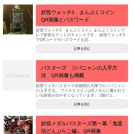
妖怪ウォッチ3 まんぷくコイン
QR画像とパスワード
妖怪ウォッチ3 まんぷくコイン まんぷくコインで
レア妖怪をゲットのチャンスです。 妖怪ウォッチ3
でQRコードやパスワードを読...
記事を読む
バスターズ ジバニャンの入手方
法 QR画像も掲載
妖怪ウォチバスターズ赤猫団白犬隊でのジバニャン
の入手方法。 ブーストコインはBメダルに書かれて
いる妖怪が出やすくなっています。 1階のエ...
記事を読む
妖怪メダルバスターズ第一幕「鬼退
治どんぶらこ編」 QR画像