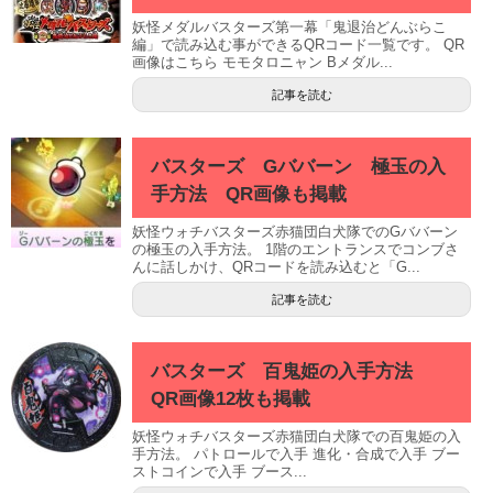
妖怪メダルバスターズ第一幕「鬼退治どんぶらこ
編」で読み込む事ができるQRコード一覧です。 QR
画像はこちら モモタロニャン Bメダル...
記事を読む
バスターズ Gババーン 極玉の入
手方法 QR画像も掲載
妖怪ウォチバスターズ赤猫団白犬隊でのGババーン
の極玉の入手方法。 1階のエントランスでコンブさ
んに話しかけ、QRコードを読み込むと「G...
記事を読む
バスターズ 百鬼姫の入手方法
QR画像12枚も掲載
妖怪ウォチバスターズ赤猫団白犬隊での百鬼姫の入
手方法。 パトロールで入手 進化・合成で入手 ブー
ストコインで入手 ブース...