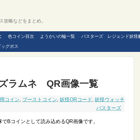
ス攻略などをまとめ。
次
色コイン目次
ようかいの輪一覧
バスターズ レジェンド妖怪
ビッグボス
ズラムネ QR画像一覧
用コイン
,
ブーストコイン
,
妖怪QRコード
,
妖怪ウォッチ
バスターズ
隊でBコインとして読み込めるQR画像です。