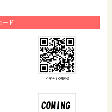
コード
イザナミQR画像