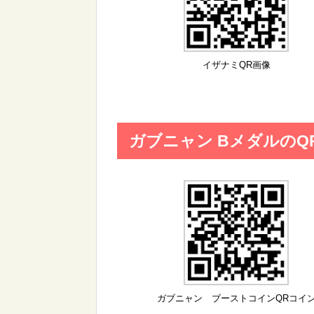
イザナミQR画像
ガブニャン BメダルのQ
ガブニャン ブーストコインQRコイ