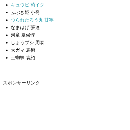
キュウビ 荀イク
ふぶき姫 小喬
つられたろう丸 甘寧
なまはげ 張遼
河童 夏侯惇
しょうブシ 周泰
大ガマ 袁術
土蜘蛛 袁紹
スポンサーリンク