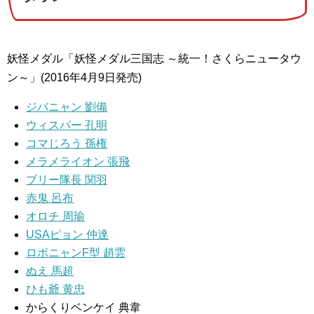
妖怪メダル「妖怪メダル三国志 ～統一！さくらニュータウ
ン～」(2016年4月9日発売)
ジバニャン 劉備
ウィスパー 孔明
コマじろう 孫権
メラメライオン 張飛
ブリー隊長 関羽
赤鬼 呂布
オロチ 周瑜
USAピョン 仲達
ロボニャンF型 趙雲
ぬえ 馬超
ひも爺 黄忠
からくりベンケイ 典韋