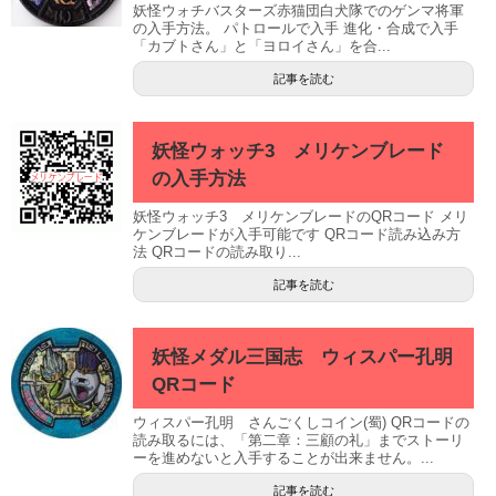
妖怪ウォチバスターズ赤猫団白犬隊でのゲンマ将軍
の入手方法。 パトロールで入手 進化・合成で入手
「カブトさん」と「ヨロイさん」を合...
記事を読む
妖怪ウォッチ3 メリケンブレード
の入手方法
妖怪ウォッチ3 メリケンブレードのQRコード メリ
ケンブレードが入手可能です QRコード読み込み方
法 QRコードの読み取り...
記事を読む
妖怪メダル三国志 ウィスパー孔明
QRコード
ウィスパー孔明 さんごくしコイン(蜀) QRコードの
読み取るには、「第二章：三顧の礼」までストーリ
ーを進めないと入手することが出来ません。...
記事を読む