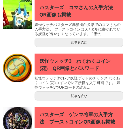
バスターズ コマさんの入手方法
QR画像も掲載
妖怪ウォチバスターズ赤猫団白犬隊でのコマさんの
入手方法。 ブーストコインはBメダルに書かれてい
る妖怪が出やすくなっています。 1階の...
記事を読む
妖怪ウォッチ3 わくわくコイン
(花) QR画像とパスワード
妖怪ウォッチ3でレア妖怪ゲットのチャンス わくわ
くコイン(花)コインでレア妖怪を入手可能です。 妖
怪ウォッチ3でQRコードの読み...
記事を読む
バスターズ ゲンマ将軍の入手方
法 ブーストコインQR画像も掲載