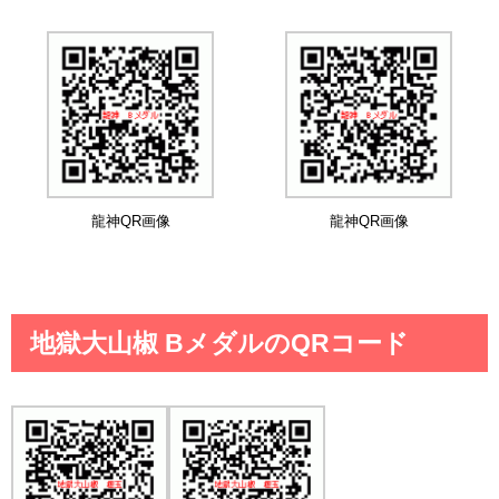
龍神QR画像
龍神QR画像
地獄大山椒 BメダルのQRコード