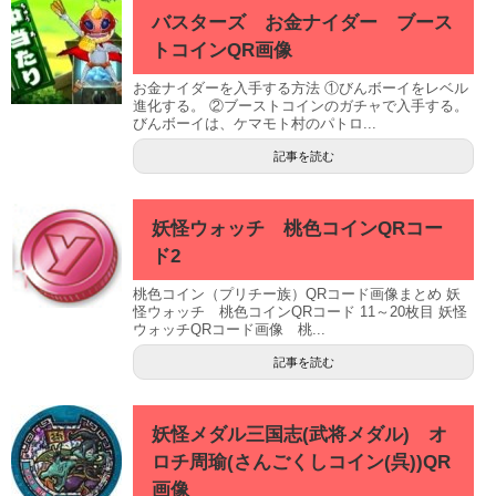
バスターズ お金ナイダー ブース
トコインQR画像
お金ナイダーを入手する方法 ①びんボーイをレベル
進化する。 ②ブーストコインのガチャで入手する。
びんボーイは、ケマモト村のパトロ...
記事を読む
妖怪ウォッチ 桃色コインQRコー
ド2
桃色コイン（プリチー族）QRコード画像まとめ 妖
怪ウォッチ 桃色コインQRコード 11～20枚目 妖怪
ウォッチQRコード画像 桃...
記事を読む
妖怪メダル三国志(武将メダル) オ
ロチ周瑜(さんごくしコイン(呉))QR
画像