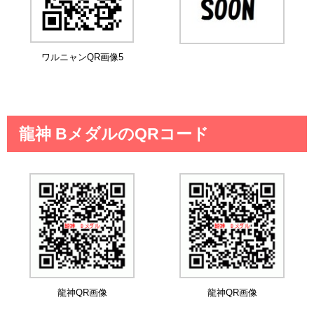
ワルニャンQR画像5
龍神 BメダルのQRコード
龍神QR画像
龍神QR画像