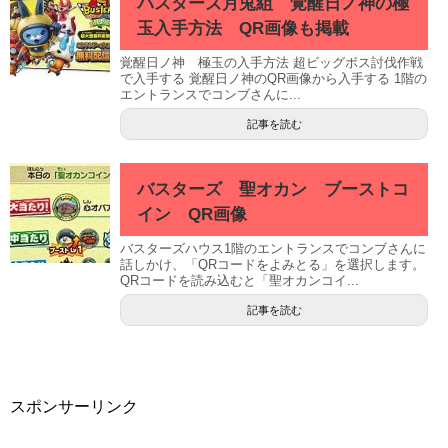
バスターズ月兎組 覚醒日ノ神の極
玉入手方法 QR画像も掲載
覚醒日ノ神 極玉の入手方法 超ビッグボス討伐作戦
で入手する 覚醒日ノ神のQR画像から入手する 1階の
エントランスでコンブさんに...
記事を読む
バスターズ 聖オカン ブーストコ
イン QR画像
バスターズハウス1階のエントランスでコンブさんに
話しかけ、「QRコードをよみとる」を選択します。
QRコードを読み込むと「聖オカンコイ...
記事を読む
スポンサーリンク