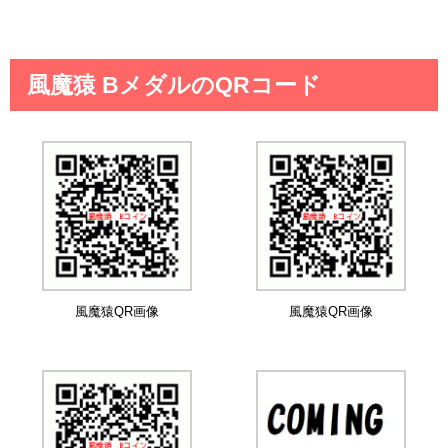
風魔猿 BメダルのQRコード
風魔猿QR画像
風魔猿QR画像