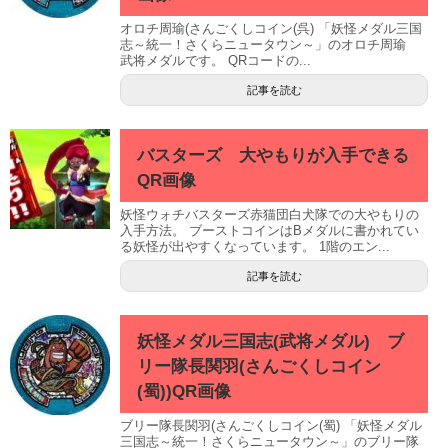
オロチ周瑜(さんごくしコイン(呉) 「妖怪メダル三国
志～統一！さくらニュータウン～」のオロチ周瑜
武将メダルです。 QRコードの...
記事を読む
バスターズ 大やもりが入手できる
QR画像
妖怪ウォチバスターズ赤猫団白犬隊での大やもりの
入手方法。 ブーストコインはBメダルに書かれてい
る妖怪が出やすくなっています。 1階のエン...
記事を読む
妖怪メダル三国志(武将メダル) ブ
リー隊長関羽(さんごくしコイン
(蜀))QR画像
ブリー隊長関羽(さんごくしコイン(蜀) 「妖怪メダル
三国志～統一！さくらニュータウン～」のブリー隊