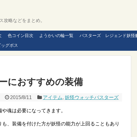
ス攻略などをまとめ。
次
色コイン目次
ようかいの輪一覧
バスターズ レジェンド妖怪
ビッグボス
ーにおすすめの装備
2015/8/11
アイテム
,
妖怪ウォッチバスターズ
備や魂は必要になってきます。
りも、装備を付けた方が妖怪の能力が上回ることもあり