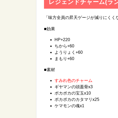
レジェンドチャーム(ラン
「味方全員の昇天ゲージが減りにくく
■効果
HP+220
ちから+60
ようりょく+60
まもり+60
■素材
すみれ色のチャーム
ギヤマンの頭蓋骨x3
ポカポカの宝玉x10
ポカポカのカタマリx25
ケマモンの魂x1