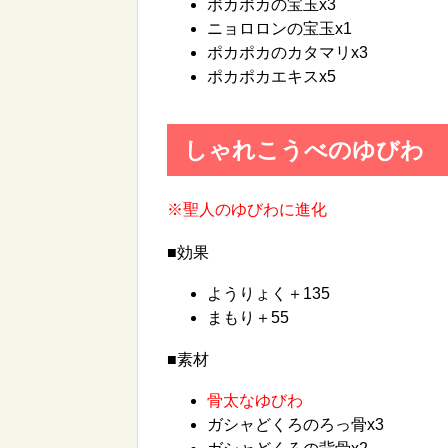
ポカポカの宝玉x3
ニョロロンの宝玉x1
ポカポカのカタマリx3
ポカポカエキスx5
しゃれこうべのゆびわ
※聖人のゆびわに進化
■効果
ようりょく＋135
まもり＋55
■素材
骨太なゆびわ
ガシャどくろのろっ骨x3