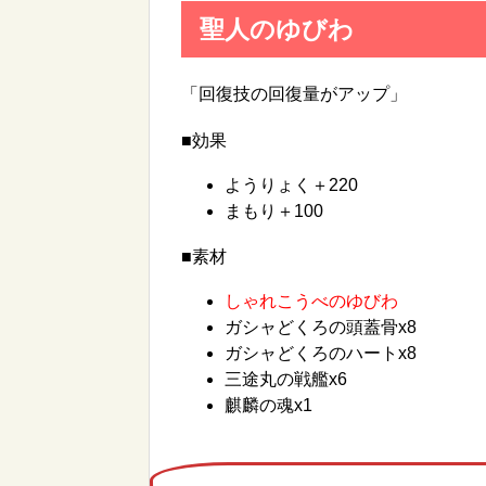
聖人のゆびわ
「回復技の回復量がアップ」
■効果
ようりょく＋220
まもり＋100
■素材
しゃれこうべのゆびわ
ガシャどくろの頭蓋骨x8
ガシャどくろのハートx8
三途丸の戦艦x6
麒麟の魂x1