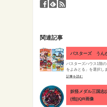
関連記事
バスターズ うん
バスターズハウス1階
をよみとる」を選択しま
記事を読む
妖怪メダル三国志(
(他))QR画像