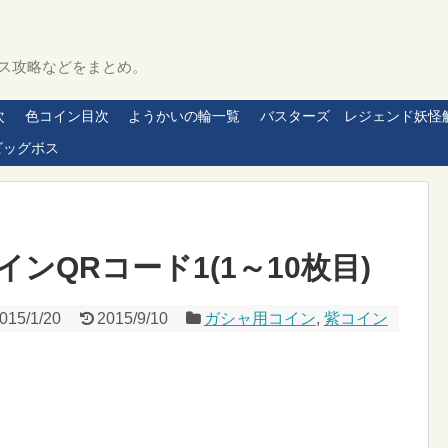
ス攻略などをまとめ。
次
色コイン目次
ようかいの輪一覧
バスターズ レジェンド妖怪
ビッグボス
ンQRコード1(1～10枚目)
015/1/20
2015/9/10
ガシャ用コイン
,
紫コイン