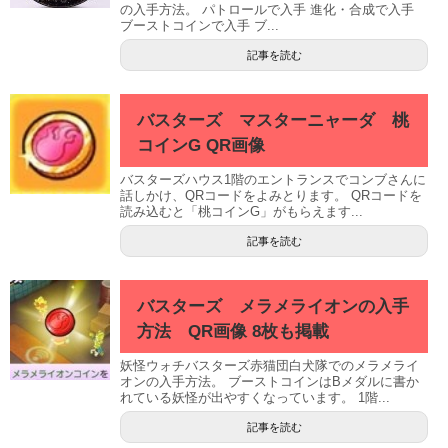
の入手方法。 パトロールで入手 進化・合成で入手
ブーストコインで入手 ブ...
記事を読む
バスターズ マスターニャーダ 桃
コインG QR画像
バスターズハウス1階のエントランスでコンブさんに
話しかけ、QRコードをよみとります。 QRコードを
読み込むと「桃コインG」がもらえます...
記事を読む
バスターズ メラメライオンの入手
方法 QR画像 8枚も掲載
妖怪ウォチバスターズ赤猫団白犬隊でのメラメライ
オンの入手方法。 ブーストコインはBメダルに書か
れている妖怪が出やすくなっています。 1階...
記事を読む