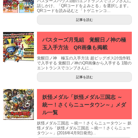
バスターズハウス1階のエントランスでコンブさんに
話しかけ、「QRコードをよみとる」を選択します。
QRコードを読み込むと「トゲニャンコ...
記事を読む
バスターズ月兎組 覚醒日ノ神の極
玉入手方法 QR画像も掲載
覚醒日ノ神 極玉の入手方法 超ビッグボス討伐作戦
で入手する 覚醒日ノ神のQR画像から入手する 1階の
エントランスでコンブさんに...
記事を読む
妖怪メダル「妖怪メダル三国志 ～
統一！さくらニュータウン～」メダ
ル一覧
妖怪メダル三国志 ～統一！さくらニュータウン～ 妖
怪メダル「妖怪メダル三国志 ～統一！さくらニュー
タウン～」(2016年4月9日発売)...