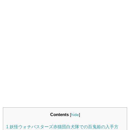
Contents
[
hide
]
1
妖怪ウォチバスターズ赤猫団白犬隊での百鬼姫の入手方