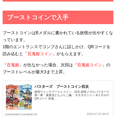
ブーストコインで入手
ブーストコインはBメダルに書かれている妖怪が出やすくな
っています。
1階のエントランスでコンブさんに話しかけ、QRコードを
読み込むと「
百鬼姫コイン
」がもらえます。
「
百鬼姫
」が出なかった場合、次回は「
百鬼姫コイン
」の
ブーストレベルが最大3まで上昇。
バスターズ ブーストコイン目次
妖怪ウォッチブーストコイン 目次 妖怪メダルバスターズ
第一幕「鬼退治どんぶらこ編」 モモタロニャン Bメダルの
QRコード 赤鬼...
2015-07-22 08:37
youkaiwatch.canawell.net