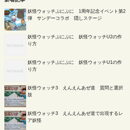
妖怪ウォッチぷにぷに 1周年記念イベント第2
弾 サンデーコラボ 隠しステージ
妖怪ウォッチぷにぷに 妖怪ウォッチU2の作
り方
妖怪ウォッチぷにぷに 妖怪ウォッチU1の作
り方
妖怪ウォッチ3 えんえんあぜ道 質問と選択
肢
妖怪ウォッチ3 えんえんあぜ道で出現するレ
ア妖怪