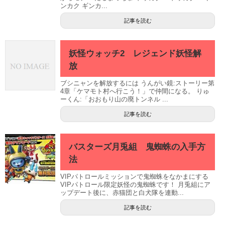
ンカク ギンカ...
記事を読む
妖怪ウォッチ2 レジェンド妖怪解
放
ブシニャンを解放するには うんがい鏡:ストーリー第
4章「ケマモト村へ行こう！」で仲間になる。 りゅ
ーくん:「おおもり山の廃トンネル ...
記事を読む
バスターズ月兎組 鬼蜘蛛の入手方
法
VIPパトロールミッションで鬼蜘蛛をなかまにする
VIPパトロール限定妖怪の鬼蜘蛛です！ 月兎組にア
ップデート後に、赤猫団と白犬隊を連動...
記事を読む