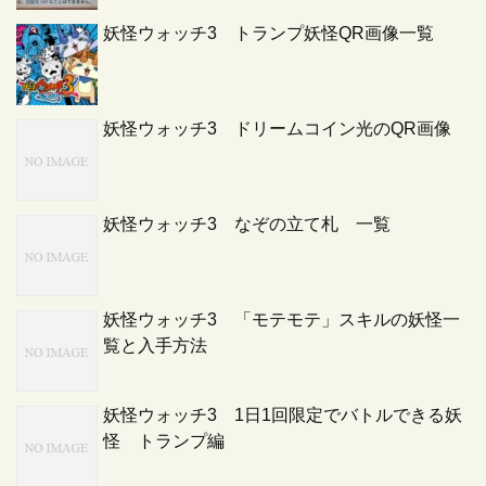
妖怪ウォッチ3 トランプ妖怪QR画像一覧
妖怪ウォッチ3 ドリームコイン光のQR画像
妖怪ウォッチ3 なぞの立て札 一覧
妖怪ウォッチ3 「モテモテ」スキルの妖怪一
覧と入手方法
妖怪ウォッチ3 1日1回限定でバトルできる妖
怪 トランプ編