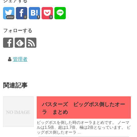
シェアする
error
0
0
フォローする
管理者
関連記事
バスターズ ビッグボス倒したオー
ラ まとめ
ビッグボスを倒した時のオーラまとめです。 ノーマ
ルは1.5倍、超は1.7倍、極は2倍となっています。 ビ
ッグボス倒したオーラ ...