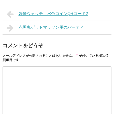
妖怪ウォッチ 水色コインQRコード2
赤黒鬼ゲットマラソン用のパーティ
コメントをどうぞ
メールアドレスが公開されることはありません。
*
が付いている欄は必
須項目です