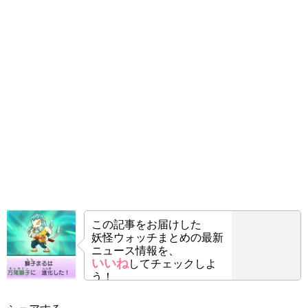
この記事をお届けした
妖怪ウォッチまとめの最新
ニュース情報を、
いいね
してチェックしよ
う！