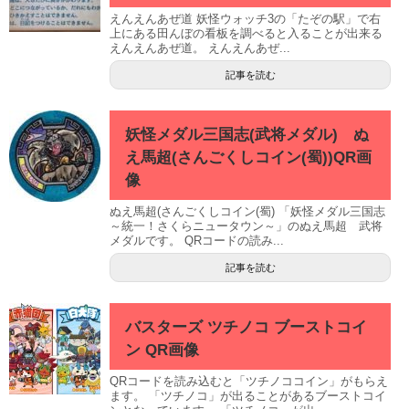
えんえんあぜ道 妖怪ウォッチ3の「たぞの駅」で右
上にある田んぼの看板を調べると入ることが出来る
えんえんあぜ道。 えんえんあぜ...
記事を読む
妖怪メダル三国志(武将メダル) ぬ
え馬超(さんごくしコイン(蜀))QR画
像
ぬえ馬超(さんごくしコイン(蜀) 「妖怪メダル三国志
～統一！さくらニュータウン～」のぬえ馬超 武将
メダルです。 QRコードの読み...
記事を読む
バスターズ ツチノコ ブーストコイ
ン QR画像
QRコードを読み込むと「ツチノココイン」がもらえ
ます。 「ツチノコ」が出ることがあるブーストコイ