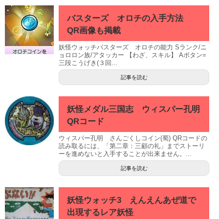
バスターズ オロチの入手方法
QR画像も掲載
妖怪ウォッチバスターズ オロチの能力 Sランク/ニ
ョロロン族/アタッカー 【わざ、スキル】 Aボタン=
三段こうげき(３回...
記事を読む
妖怪メダル三国志 ウィスパー孔明
QRコード
ウィスパー孔明 さんごくしコイン(蜀) QRコードの
読み取るには、「第二章：三顧の礼」までストーリ
ーを進めないと入手することが出来ません。...
記事を読む
妖怪ウォッチ3 えんえんあぜ道で
出現するレア妖怪