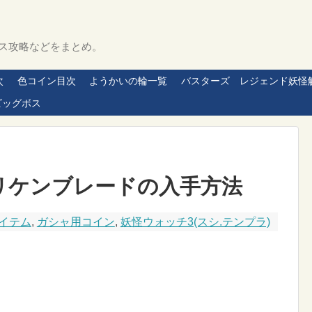
ス攻略などをまとめ。
次
色コイン目次
ようかいの輪一覧
バスターズ レジェンド妖怪
ビッグボス
リケンブレードの入手方法
イテム
,
ガシャ用コイン
,
妖怪ウォッチ3(スシ.テンプラ)