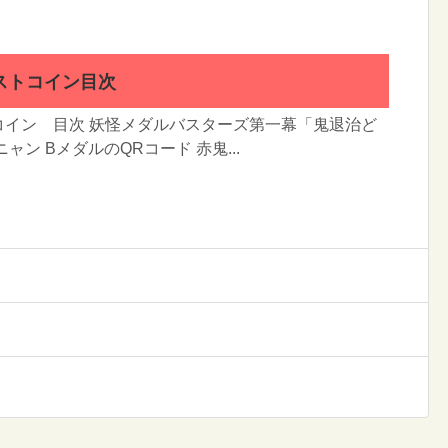
ストコイン目次
コイン 目次 妖怪メダルバスターズ第一幕「鬼退治ど
ャン BメダルのQRコード 赤鬼...