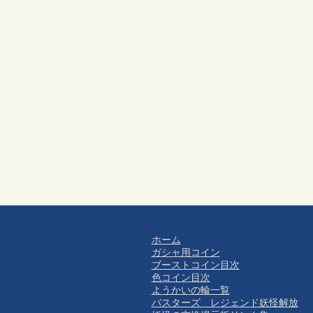
ホーム
ガシャ用コイン
ブーストコイン目次
色コイン目次
ようかいの輪一覧
バスターズ レジェンド妖怪解放