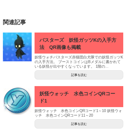
関連記事
バスターズ 妖怪ガッツKの入手方
法 QR画像も掲載
妖怪ウォチバスターズ赤猫団白犬隊での妖怪ガッツK
の入手方法。 ブーストコインはBメダルに書かれて
いる妖怪が出やすくなっています。 1階の...
記事を読む
妖怪ウォッチ 水色コインQRコー
ド1
妖怪ウォッチ 水色コインQRコード1～10 妖怪ウォ
ッチ 水色コインQRコード11～20
記事を読む