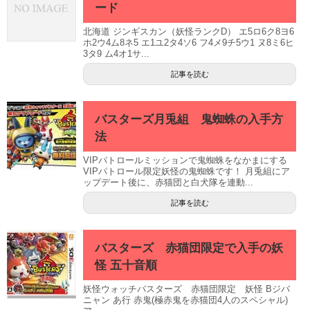
ード
北海道 ジンギスカン（妖怪ランクD） エ5ロ6ク8ヨ6
ホ2ウ4ム8ネ5 エ1ユ2タ4ソ6 フ4メ9チ5ウ1 ヌ8ミ6ヒ
3タ9 ム4オ1サ...
記事を読む
バスターズ月兎組 鬼蜘蛛の入手方
法
VIPパトロールミッションで鬼蜘蛛をなかまにする
VIPパトロール限定妖怪の鬼蜘蛛です！ 月兎組にア
ップデート後に、赤猫団と白犬隊を連動...
記事を読む
バスターズ 赤猫団限定で入手の妖
怪 五十音順
妖怪ウォッチバスターズ 赤猫団限定 妖怪 Bジバ
ニャン あ行 赤鬼(極赤鬼を赤猫団4人のスペシャル)