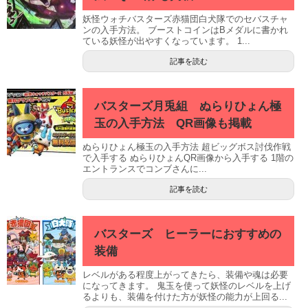
妖怪ウォチバスターズ赤猫団白犬隊でのセバスチャ
ンの入手方法。 ブーストコインはBメダルに書かれ
ている妖怪が出やすくなっています。 1...
記事を読む
バスターズ月兎組 ぬらりひょん極
玉の入手方法 QR画像も掲載
ぬらりひょん極玉の入手方法 超ビッグボス討伐作戦
で入手する ぬらりひょんQR画像から入手する 1階の
エントランスでコンブさんに...
記事を読む
バスターズ ヒーラーにおすすめの
装備
レベルがある程度上がってきたら、装備や魂は必要
になってきます。 鬼玉を使って妖怪のレベルを上げ
るよりも、装備を付けた方が妖怪の能力が上回る...