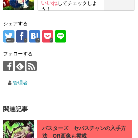
いいね
してチェックしよ
う！
シェアする
error
0
0
フォローする
管理者
関連記事
バスターズ セバスチャンの入手方
法 QR画像も掲載