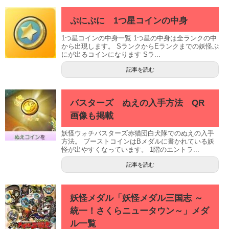
ぷにぷに 1つ星コインの中身
1つ星コインの中身一覧 1つ星の中身は全ランクの中
から出現します。 SランクからEランクまでの妖怪ぷ
にが出るコインになります Sラ...
記事を読む
バスターズ ぬえの入手方法 QR
画像も掲載
妖怪ウォチバスターズ赤猫団白犬隊でのぬえの入手
方法。 ブーストコインはBメダルに書かれている妖
怪が出やすくなっています。 1階のエントラ...
記事を読む
妖怪メダル「妖怪メダル三国志 ～
統一！さくらニュータウン～」メダ
ル一覧