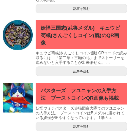
記事を読む
妖怪三国志(武将メダル) キュウビ
荀彧(さんごくしコイン(魏)のQR画
像
キュウビ荀彧(さんごくしコイン(魏) QRコードの読み
取るには、「第二章：三顧の礼」までストーリーを
進めないと入手することが出来ません。 ...
記事を読む
バスターズ フユニャンの入手方
法 ブーストコインQR画像も掲載
妖怪ウォチバスターズ赤猫団白犬隊でのフユニャン
の入手方法。 ブーストコインはBメダルに書かれて
いる妖怪が出やすくなっています。 1階のエ...
記事を読む