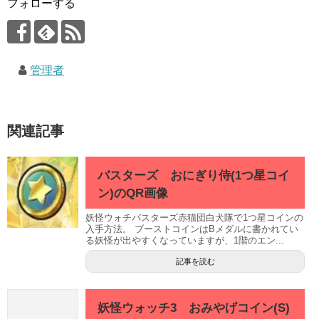
フォローする
管理者
関連記事
バスターズ おにぎり侍(1つ星コイ
ン)のQR画像
妖怪ウォチバスターズ赤猫団白犬隊で1つ星コインの
入手方法。 ブーストコインはBメダルに書かれてい
る妖怪が出やすくなっていますが、1階のエン...
記事を読む
妖怪ウォッチ3 おみやげコイン(S)