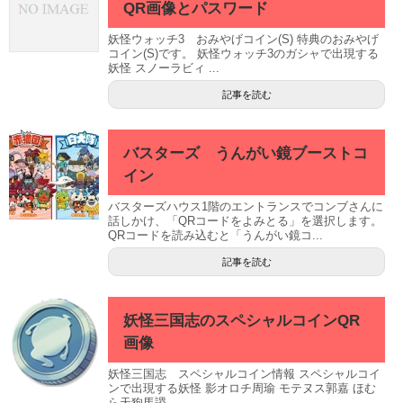
QR画像とパスワード
妖怪ウォッチ3 おみやげコイン(S) 特典のおみやげ
コイン(S)です。 妖怪ウォッチ3のガシャで出現する
妖怪 スノーラビィ ...
記事を読む
バスターズ うんがい鏡ブーストコ
イン
バスターズハウス1階のエントランスでコンブさんに
話しかけ、「QRコードをよみとる」を選択します。
QRコードを読み込むと「うんがい鏡コ...
記事を読む
妖怪三国志のスペシャルコインQR
画像
妖怪三国志 スペシャルコイン情報 スペシャルコイ
ンで出現する妖怪 影オロチ周瑜 モテヌス郭嘉 ほむ
ら天狗馬謖 ...