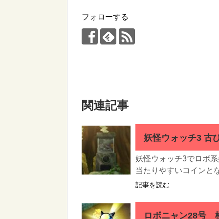
フォローする
関連記事
妖怪ウォッチ3 古び
妖怪ウォッチ3でロボ系
当たりやすいコインとなっ
記事を読む
ロボニャン28号 