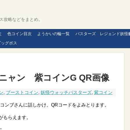
ス攻略などをまとめ。
次
色コイン目次
ようかいの輪一覧
バスターズ レジェンド妖怪
ビッグボス
ニャン 紫コインG QR画像
ン
,
ブーストコイン
,
妖怪ウォッチバスターズ
,
紫コイン
でコンブさんに話しかけ、QRコードをよみとります。
がもらえます。
す。