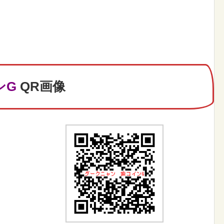
ンG
QR画像