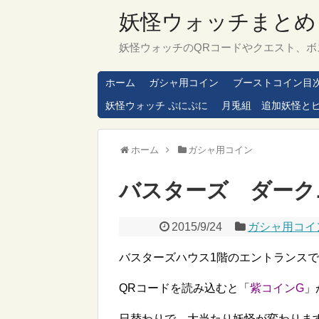
妖怪ウォッチまとめ
妖怪ウォッチのQRコードやクエスト、ボ
ホーム
ガシャ用コイン
ブーストコイン目
妖怪ウォッチ ぷにぷに
月兎組 追加妖怪と
ホーム
ガシャ用コイン
バスターズ ダーク
2015/9/24
ガシャ用コイ
バスターズハウス1階のエントランス
QRコードを読み込むと「
紫コインG
」
日替わりで、大当たり妖怪が変わりま