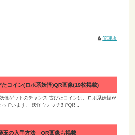
管理者
たコイン(ロボ系妖怪)QR画像(19枚掲載)
妖怪ゲットのチャンス 古びたコインは、ロボ系妖怪が
ています。 妖怪ウォッチ3でQR...
極玉の入手方法 QR画像も掲載