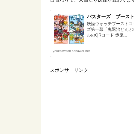
バスターズ ブース
妖怪ウォッチブーストコ
ズ第一幕「鬼退治どんぶら
ルのQRコード 赤鬼...
youkaiwatch.canawell.net
スポンサーリンク