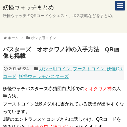
妖怪ウォッチまとめ
妖怪ウォッチのQRコードやクエスト、ボス攻略などをまとめ。
ホーム
ガシャ用コイン
バスターズ オオクワノ神の入手方法 QR画
像も掲載
2015/9/24
ガシャ用コイン
,
ブーストコイン
,
妖怪QR
コード
,
妖怪ウォッチバスターズ
妖怪ウォチバスターズ赤猫団白犬隊での
オオクワノ神
の入
手方法。
ブーストコインはBメダルに書かれている妖怪が出やすくな
っています。
1階のエントランスでコンブさんに話しかけ、QRコードを
読み込むと「
オオクワノ神コイン
」がもらえます。