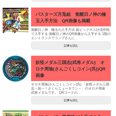
バスターズ月兎組 覚醒日ノ神の極
玉入手方法 QR画像も掲載
覚醒日ノ神 極玉の入手方法 超ビッグボス討伐作戦
で入手する 覚醒日ノ神のQR画像から入手する 1階の
エントランスでコンブさんに...
記事を読む
妖怪メダル三国志(武将メダル) オ
ロチ周瑜(さんごくしコイン(呉))QR
画像
オロチ周瑜(さんごくしコイン(呉) 「妖怪メダル三国
志～統一！さくらニュータウン～」のオロチ周瑜
武将メダルです。 QRコードの...
記事を読む