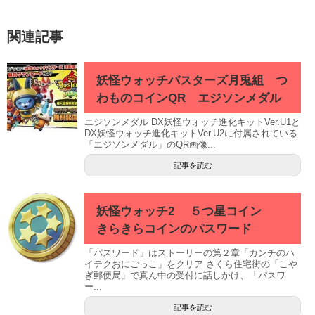
関連記事
妖怪ウォッチバスターズ月兎組 つ
わものコインQR エジソンメダル
エジソンメダル DX妖怪ウォッチ進化キットVer.U1と
DX妖怪ウォッチ進化キットVer.U2に付属されている
「エジソンメダル」のQR画像...
記事を読む
妖怪ウォッチ2 ５つ星コイン
きらきらコインのパスワード
「パスワード」はストーリーの第２章「カンチのハ
イテクおにごっこ」をクリア さくら住宅街の「こや
ぎ郵便局」で真ん中の受付に話しかけ、「パスワ
ー...
記事を読む