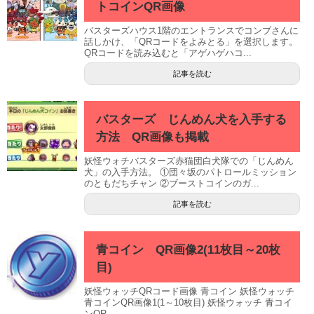
トコインQR画像
バスターズハウス1階のエントランスでコンブさんに
話しかけ、「QRコードをよみとる」を選択します。
QRコードを読み込むと「アゲハゲハコ...
記事を読む
バスターズ じんめん犬を入手する
方法 QR画像も掲載
妖怪ウォチバスターズ赤猫団白犬隊での「じんめん
犬」の入手方法。 ①団々坂のパトロールミッション
のともだちチャン ②ブーストコインのガ...
記事を読む
青コイン QR画像2(11枚目～20枚
目)
妖怪ウォッチQRコード画像 青コイン 妖怪ウォッチ
青コインQR画像1(1～10枚目) 妖怪ウォッチ 青コイ
ンQR...