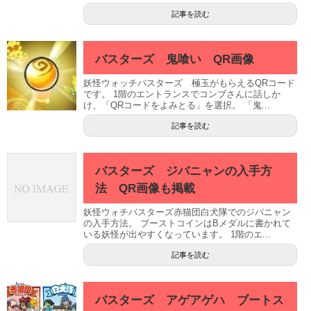
記事を読む
バスターズ 鬼喰い QR画像
妖怪ウォッチバスターズ 極玉がもらえるQRコード
です。 1階のエントランスでコンブさんに話しか
け、「QRコードをよみとる」を選択。 「鬼...
記事を読む
バスターズ ジバニャンの入手方
法 QR画像も掲載
妖怪ウォチバスターズ赤猫団白犬隊でのジバニャン
の入手方法。 ブーストコインはBメダルに書かれて
いる妖怪が出やすくなっています。 1階のエ...
記事を読む
バスターズ アゲアゲハ ブートス