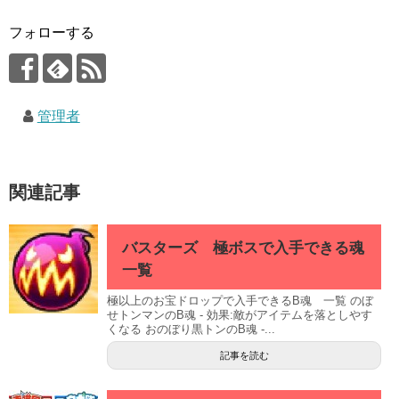
フォローする
管理者
関連記事
バスターズ 極ボスで入手できる魂
一覧
極以上のお宝ドロップで入手できるB魂 一覧 のぼ
せトンマンのB魂 - 効果:敵がアイテムを落としやす
くなる おのぼり黒トンのB魂 -...
記事を読む