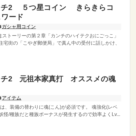
ッチ2 ５つ星コイン きらきらコ
スワード
ガシャ用コイン
はストーリーの第２章「カンチのハイテクおにごっこ」
ら住宅街の「こやぎ郵便局」で真ん中の受付に話しかけ、
チ2 元祖本家真打 オススメの魂
アイテム
は、装備の替わりに魂(こん)が必須です。 魂強化(レベ
妖怪/種族だと種族ボーナスが発生するので効率よくLv...