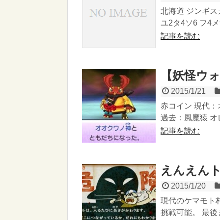
北海道 ジンギスカ
ユ2タ4ソ6 フ4メ
記事を読む
【妖怪ウォ
2015/1/21
赤コイン 現代：
過去：風魔猿 オレ
記事を読む
えんえん
2015/1/20
現代のケマモト
挑戦可能。 最