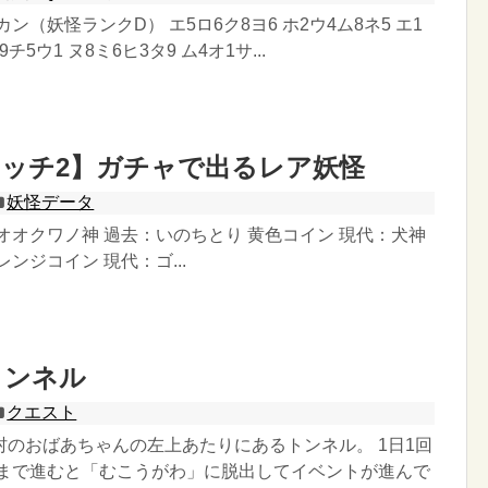
ン（妖怪ランクD） エ5ロ6ク8ヨ6 ホ2ウ4ム8ネ5 エ1
9チ5ウ1 ヌ8ミ6ヒ3タ9 ム4オ1サ...
ッチ2】ガチャで出るレア妖怪
妖怪データ
オオクワノ神 過去：いのちとり 黄色コイン 現代：犬神
ンジコイン 現代：ゴ...
トンネル
クエスト
村のおばあちゃんの左上あたりにあるトンネル。 1日1回
後まで進むと「むこうがわ」に脱出してイベントが進んで