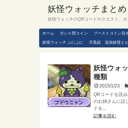
妖怪ウォッチまとめ
妖怪ウォッチのQRコードやクエスト、ボ
ホーム
ガシャ用コイン
ブーストコイン目
妖怪ウォッチ ぷにぷに
月兎組 追加妖怪と
妖怪ウォッ
種類
2015/1/23
QRコードを読
のお姉さんに話
ドを...
記事を読む