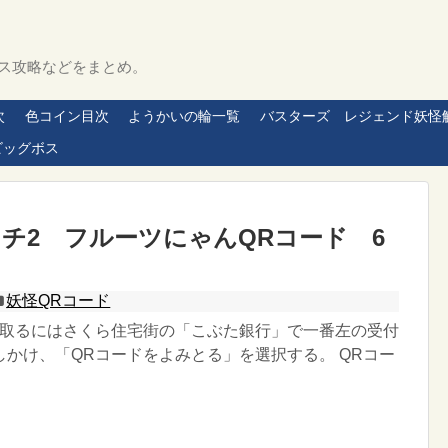
ス攻略などをまとめ。
次
色コイン目次
ようかいの輪一覧
バスターズ レジェンド妖怪
ビッグボス
チ2 フルーツにゃんQRコード 6
妖怪QRコード
み取るにはさくら住宅街の「こぶた銀行」で一番左の受付
しかけ、「QRコードをよみとる」を選択する。 QRコー